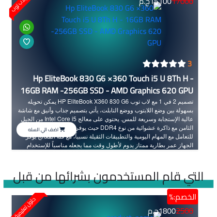
17000
15100
ج.م
3
Hp EliteBook 830 G6 ×360 Touch i5 U 8Th H -
16GB RAM -256GB SSD - AMD Graphics 620 GPU
تصميم 2 في 1 مع لاب توب HP EliteBook X360 830 G6 يمكن تحويله
بسهولة بين وضع اللابتوب ووضع التابلت، يأتي بتصميم جذاب وأنيق مع شاشة
عالية الإستجابة وسريعة للمس. يحتوي على معالج Intel Core i5 من الجيل
الثامن مع ذاكرة عشوائية من نوع DDR4 حيث يوفر أداءً قوياً وسرعة عالية
اضف الي السله
للتعامل مع المهام اليومية والتطبيقات الثقيلة نسبياً، مع فئة المعالج يوفر
الجهاز عمر بطارية ممتاز يدوم لأطول وقت مما يجعله مناسباً للإستخدام
المتواصل دون الحاجة للشحن المتكرر. يعتبر HP EliteBook X360 830 G6
خياراً ممتازاً يلبي احتياجات المحترفين والأفراد الذين يحتاجون إلى جهاز قوي
التي قام المستخدمون بشرائها من قبل
ومتعدد الاستخدامات.
الخصم:%
حلول تعليمية
2500
1800
ج.م