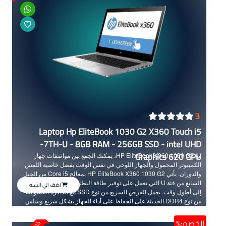
3
Laptop Hp EliteBook 1030 G2 X360 Touch i5
-7TH-U - 8GB RAM - 256GB SSD - intel UHD
Graphics 620 GPU
مع HP EliteBook X360 1030 G2، يمكنك الجمع بين مواصفات جهاز
الكمبيوتر المحمول والجهاز اللوحي في نفس الوقت بفضل خاصية اللمس
والدوران. يأتي HP EliteBook X360 1030 G2 بمعالج Core i5 من الجيل
السابع من فئة U التي تعمل على توفير طاقة البطارية لضمان تشغيل الجهاز
اضف الي السله
إلى أطول وقت. يعمل القرص السريع من نوع SSD مع الذاكرة العشوائية
من نوع DDR4 الحديثة على الحفاظ على أداء الجهاز بشكل سريع وسلس
أثناء الإستخدام. يجمع اللاب توب بين التقنية الحديثة والتصميم العملي حيث
يتميز الجهاز بشاشة بدقة FHD قابلة للطي بمقاس 13.3 بوصة وسُمك نحيف
الخصم:%