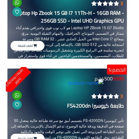
3
Laptop Hp Zbook 15 G8 I7 11Th-H - 16GB RAM -
256GB SSD - Intel UHD Graphics GPU
Laptop HP ZBook 15 G7 Studio هو لاب توب قوي واحترافي يقدم أداء
ممتاز في التصميم، المونتاج، الجرافيك، والمهام الثقيلة اليومية. مزوّد
بمعالج Intel Core i7 من الجيل الحادى عشر ، 32 GB RAM وسرعة
استجابة عالية من 512 GB SSD، بالإضافة إلى كرت شاشة Nvidia 4 GB
اضف للسلة
لتجربة سلسة في البرامج الكبيرة وتشغيل الرسوميات بكفاءة. خيار مثالي
للطلاب، المصممين، والمستخدمين الباحثين عن أداء قوي واستقرار في
الاستخدام.
الخصم:%
ط
ا
ب
ع
ا
ت
و
ا
ك
ي
ن
ا
ت
ص
و
ي
5500
4500
ج.م
م
ت
ر
3
طابعة كيوسيرا FS4200dn
تأتي كيوسيرا FS-4200DN بتصميم أنيق مع سرعة طباعة عالية بمعدل 50
صفحة في الدقيقة وبدقة عالية الوضوح، تدعم الإتصال بالإنترنت بالإضافة إلى
جانب الطباعة المزدوجة التي تعمل على توفير الوقت والجهد والتكلفة
للطباعة، توفر الطابعة الليزرية FS-4200DN من إستهلاك الحبر حيث تعد
اضف للسلة