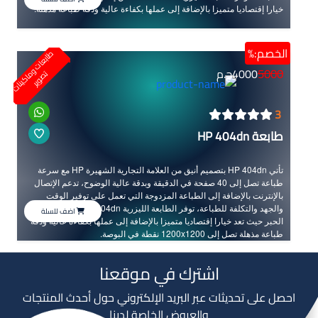
خيارا إقتصاديا متميزا بالإضافة إلى عملها بكفاءة عالية ودقة طباعة مذهلة.
الخصم:%
ط
ا
ب
ع
ا
ت
و
ا
ك
ي
ن
ا
ت
ص
و
ي
5000
4000
ج.م
م
ت
ر
3
طابعة HP 404dn
تأتي HP 404dn بتصميم أنيق من العلامة التجارية الشهيرة HP مع سرعة
طباعة تصل إلى 40 صفحة في الدقيقة وبدقة عالية الوضوح، تدعم الإتصال
بالإنترنت بالإضافة إلى الطباعة المزدوجة التي تعمل على توفير الوقت
والجهد والتكلفة للطباعة، توفر الطابعة الليزرية HP 404dn من إستهلاك
اضف للسلة
الحبر حيث تعد خيارا إقتصاديا متميزا بالإضافة إلى عملها بكفاءة عالية ودقة
طباعة مذهلة تصل إلى 1200x1200 نقطة في البوصة.
اشترك في موقعنا
احصل على تحديثات عبر البريد الإلكتروني حول أحدث المنتجات
والعروض الخاصة لدينا