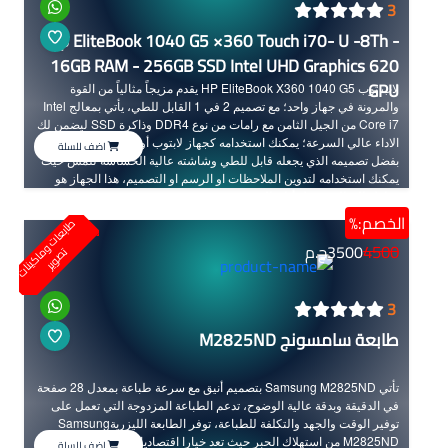
3
Hp EliteBook 1040 G5 ×360 Touch i70- U -8Th -
16GB RAM - 256GB SSD Intel UHD Graphics 620
GPU
لاب توب HP EliteBook X360 1040 G5 يقدم مزيجاً مثالياً من القوة
والمرونة في جهاز واحد؛ مع تصميم 2 في 1 القابل للطي، يأتي بمعالج Intel
Core i7 من الجيل الثامن مع رامات من نوع DDR4 وذاكرة SSD ليضمن لك
الاداء عالي السرعة؛ يمكنك استخدامه كجهاز لابتوب أو تابلت حسب الحاجة
اضف للسلة
بفضل تصميمه الذي يجعله قابل للطي وشاشته عالية الحساسة للمس حيث
يمكنك استخدامه لتدوين الملاحظات او الرسم او التصميم، هذا الجهاز هو
خيارك المثالي بفضل أدائه المتميز.
الخصم:%
ط
ا
ب
ع
ا
ت
و
ا
ك
ي
ن
ا
ت
ص
و
ي
4500
3500
ج.م
م
ت
ر
3
طابعة سامسونج M2825ND
تأتي Samsung M2825ND بتصميم أنيق مع سرعة طباعة بمعدل 28 صفحة
في الدقيقة وبدقة عالية الوضوح، تدعم الطباعة المزدوجة التي تعمل على
توفير الوقت والجهد والتكلفة للطباعة، توفر الطابعة الليزريةSamsung
M2825ND من استهلاك الحبر حيث تعد خيارا اقتصاديا متميزا بالإضافة إلى
اضف للسلة