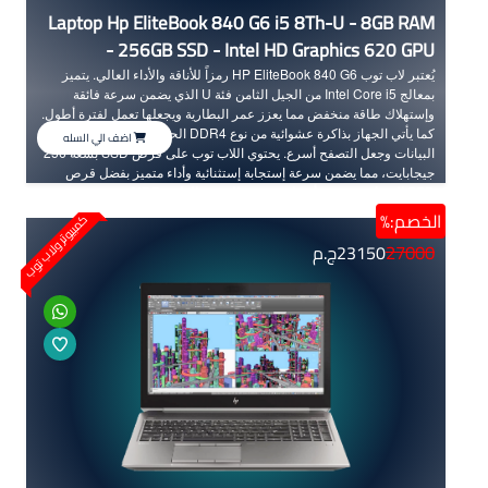
Laptop Hp EliteBook 840 G6 i5 8Th-U - 8GB RAM
- 256GB SSD - Intel HD Graphics 620 GPU
يُعتبر لاب توب HP EliteBook 840 G6 رمزاً للأناقة والأداء العالي. يتميز
بمعالج Intel Core i5 من الجيل الثامن فئة U الذي يضمن سرعة فائقة
وإستهلاك طاقة منخفض مما يعزز عمر البطارية ويجعلها تعمل لفترة أطول.
كما يأتي الجهاز بذاكرة عشوائية من نوع DDR4 الحديثة لتعزيز سرعة نقل
اضف الي السله
البيانات وجعل التصفح أسرع. يحتوي اللاب توب على قرص SSD بسعة 256
جيجابايت، مما يضمن سرعة إستجابة إستثنائية وأداء متميز بفضل قرص
SSD الذي تُعد سرعته أضعاف سرعة القرص العادي HDD، ستستمتع
بسرعة تشغيل للجهاز وكذلك تشغيل فعال وسريع للتطبيقات والألعاب.
الخصم:%
كمبيوتر ولاب توب
بالإضافة إلى الشاشة FHD عالية الجودة بمقاس 14 بوصة تعرض التفاصيل
27000
23150
ج.م
بوضوح فائق، مما يجعل تجربة المشاهدة والعمل أكثر روعة. ويُكمل اللون
الفضي الجذاب مظهره الأنيق، وسُمكه الصغير يجعله مريحاً وخفيف الوزن
للحمل في أي مكان وفي أي وقت. لاب توب HP EliteBook 840 G6 هو
الجهاز المثالي للأداء العالي والأناقة المتميزة.