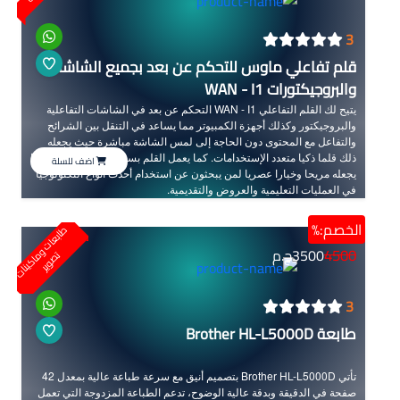
3
قلم تفاعلي ماوس للتحكم عن بعد بجميع الشاشات
والبروجيكتورات WAN - I1
يتيح لك القلم التفاعلي WAN - I1 التحكم عن بعد في الشاشات التفاعلية
والبروجيكتور وكذلك أجهزة الكمبيوتر مما يساعد في التنقل بين الشرائح
والتفاعل مع المحتوى دون الحاجة إلى لمس الشاشة مباشرة حيث يجعله
ذلك قلما ذكيا متعدد الإستخدامات. كما يعمل القلم بسرعة استجابة عالية مما
اضف للسلة
يجعله مريحا وخيارا عصريا لمن يبحثون عن استخدام أحدث أنواع التكنولوجيا
في العمليات التعليمية والعروض والتقديمية.
الخصم:%
ط
ا
ب
ع
ا
ت
و
ا
ك
ي
ن
ا
ت
ص
و
ي
4500
3500
ج.م
م
ت
ر
3
طابعة Brother HL-L5000D
تأتي Brother HL-L5000D بتصميم أنيق مع سرعة طباعة عالية بمعدل 42
صفحة في الدقيقة وبدقة عالية الوضوح، تدعم الطباعة المزدوجة التي تعمل