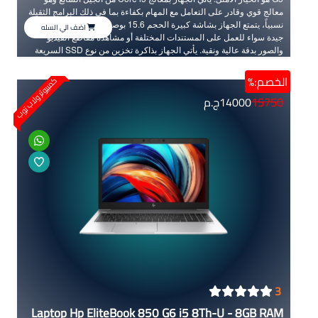
معالج قوي وقادر على التعامل مع المهام بكفاءة بما في ذلك البرامج الثقيلة
نسبياً، يتمتع الجهاز بشاشة كبيرة الحجم 15.6 بوصة مما يوفر تجربة مشاهدة
اضف الي السله
جيدة سواء للعمل على المستندات المختلفة أو مشاهدة مقاطع الفيديو
والصور بدقة عالية ونقية. يأتي الجهاز بذاكرة تخزين من نوع SSD السريعة
والحديثة مع ذاكرة عشوائية من نوع DDR4 التي تجعل دائما أداء الجهاز
سريعاً ويعمل بأعلى كفاءة أثناء تعدد المهام والتطبيقات. بفضل هذه
الخصم:%
كمبيوتر ولاب توب
المواصفات يوفر HP EliteBook 850 G5 تجربة استخدام مريحة وفعالة
15750
14000
ج.م
لعملك أو دراستك و لإستخدامك الشخصي.
3
Laptop Hp EliteBook 850 G6 i5 8Th-U - 8GB RAM