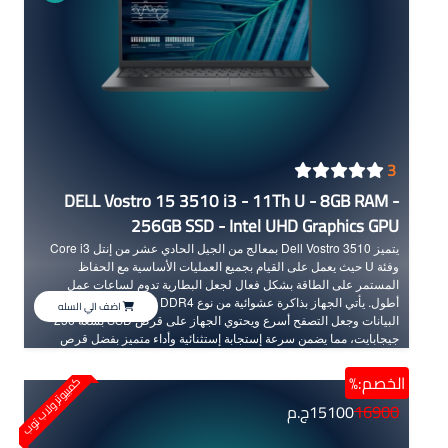
3
DELL Vostro 15 3510 i3 - 11Th U - 8GB RAM -
256GB SSD - Intel UHD Graphics GPU
يتميز Dell Vostro 3510 بمعالج من الجيل الحادي عشر من إنتل Core i3
وفئة U حيث يعمل على القيام بجميع العمليات الأساسية مع الحفاظ
المستمر على الطاقة بشكل فعال لجعل البطارية تدوم لساعات عمل
أطول. يأتي الجهاز بذاكرة عشوائية من نوع DDR4 الحديثة لتعزيز سرعة نقل
اضف الي السله
البيانات وجعل التصفح أسرع ويحتوي الجهاز على قرص SSD بسعة 256
جيجابايت، مما يضمن سرعة إستجابة إستثنائية وأداء متميز بفضل قرص
SSD الذي تُعد سرعته أضعاف سرعة القرص العادي HDD، يتميز الجهاز
بمقاس شاشة 15.6 بوصة التي توفر مشاهدة رائعة وواضحة كما يأتي الجهاز
الخصم:%
كمبيوتر ولاب توب
بهيكل أنيق وجذاب مع سُمكه الصغير الذي يجعله خفيفا في الوزن ومريحا
16900
15100
ج.م
للحمل في أي مكان. يقدم Dell Vostro 3510 مزيجا مثاليا من الأداء الفعال
والسرعة مما يجعله ممتازاً للإستخدام اليومي.