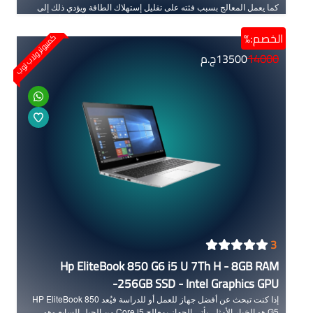
كما يعمل المعالج بسبب فئته على تقليل إستهلاك الطاقة ويؤدي ذلك إلى
إطالة وقت تشغيل البطارية وبقاء الجهاز يعمل لساعات لأطول. يأتي الجهاز
بذاكرة عشوائية من نوع DDR4 الحديثة التي تعمل على نقل البيانات بشكل
الخصم:%
كمبيوتر ولاب توب
أسرع. يوفر الجهاز شاشة بدقة FHD العالية الجودة التي تجعل تفاصيل
14000
13500
ج.م
الصورة في غاية الوضوح مع مقاس 14 بوصة. كما يتميز بلونه الفضي الجذاب
مع سُمكه الصغير مما يجعله خفيف الوزن ويسهل حمله لأي مكان وفي أي
وقت.
3
Hp EliteBook 850 G6 i5 U 7Th H - 8GB RAM
-256GB SSD - Intel Graphics GPU
إذا كنت تبحث عن أفضل جهاز للعمل أو للدراسة فيُعد HP EliteBook 850
G5 هو الخيار الأمثل. يأتي الجهاز بمعالج Core i5 من الجيل السابع وهو