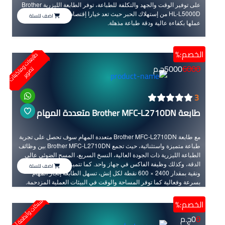
على توفير الوقت والجهد والتكلفة للطباعة، توفر الطابعة الليزرية Brother
HL-L5000D من إستهلاك الحبر حيث تعد خيارا إقتصاديا متميزا بالإضافة إلى
اضف للسلة
عملها بكفاءة عالية ودقة طباعة مذهلة.
الخصم:%
ط
ا
ب
ع
ا
ت
و
ا
ك
ي
ن
ا
ت
ص
و
ي
6000
5000
ج.م
م
ت
ر
3
طابعة Brother MFC-L2710DN متعددة المهام
مع طابعة Brother MFC-L2710DN متعددة المهام سوف تحصل على تجربة
طباعة متميزة واستثنائية، حيث تجمع Brother MFC-L2710DN بين وظائف
الطباعة الليزرية ذات الجودة العالية، النسخ السريع، المسح الضوئي عالي
الدقة، وكذلك وظيفة الفاكس في جهاز واحد. كما تتميز بدقة طباعة عالية
اضف للسلة
ونقية بمقدار 2400 × 600 نقطة لكل إنش، تسهل الطابعة إنجاز المهام
بسرعة وفعالية كما توفر المساحة والوقت في البيئات العملية المزدحمة.
شبكات وأنظمة أمنية
الخصم:%
0
0
ج.م