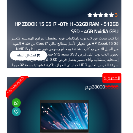
3
HP ZBOOK 15 G5 i7 -8Th H -32GB RAM - 512GB
SSD - 4GB NvidiA GPU
إذا كنت تبحث عن لاب توب بإمكانيات قوية لتشغيل البرامج الهندسية فيُعتبر
HP Zbook 15 G5 هو الجهاز الأمثل بمعالج عالي Core i7 من فئة H القوية
من الجيل الثامن مع كارت شاشة ومعالج رسومي قوي من إنتاج NVIDIA.
يحتوي اللاب توب على قرص SSD بسعة 512 جيجابايت، مما يضمن سرعة
اضف الي السله
إستجابة إستثنائية وأداء متميز بفضل قرص SSD الذي تُعد سرعته أضعاف
سرعة القرص العادي HDD كما يأتي الجهاز بذاكرة عشوائية بسعة 32 جيجا
من نوع DDR4 الحديثة للحفاظ على الأداء الفائق والسريع. تأتي الشاشة
بمقاس 15.6 بوصة مع دقة FHD عالية الجودة لكي تعرض التفاصيل بوضوح
الخصم:%
كمبيوتر ولاب توب
فائق، مما يجعل تجربة المشاهدة والعمل أكثر فعالية. يحتوي الجهاز على
30000
28000
ج.م
كارت شاشة خارجي (منفصل) NVIDIA Quadro P1000 بسعة 4 جيجابايت
لضمان أداء سريع وسلس حيث صممت سلسلة Quadro خصيصا للمهندسين
وللبرامج الهندسية.