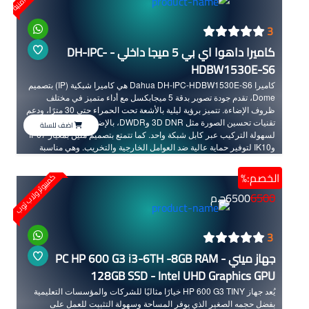
3
كاميرا داهوا اي بي 5 ميجا داخلي - DH-IPC-
HDBW1530E-S6
كاميرا Dahua DH-IPC-HDBW1530E-S6 هي كاميرا شبكية (IP) بتصميم
Dome، تقدم جودة تصوير بدقة 5 ميجابكسل مع أداء متميز في مختلف
ظروف الإضاءة. تتميز برؤية ليلية بالأشعة تحت الحمراء حتى 30 مترًا، ودعم
تقنيات تحسين الصورة مثل 3D DNR وDWDR، بالإضافة إلى دعم PoE
اضف للسلة
لسهولة التركيب عبر كابل شبكة واحد. كما تتمتع بتصميم متين بمعيار IP67
وIK10 لتوفير حماية عالية ضد العوامل الخارجية والتخريب. وهي مناسبة
للاستخدام في المنازل، الشركات، المكاتب، والمتاجر.
الخصم:%
كمبيوتر ولاب توب
6500
6500
ج.م
3
جهاز ميني PC HP 600 G3 i3-6TH -8GB RAM -
128GB SSD - Intel UHD Graphics GPU
يُعد جهاز HP 600 G3 TINY خيارًا مثاليًا للشركات والمؤسسات التعليمية
بفضل حجمه الصغير الذي يوفر المساحة وسهولة التثبيت للعمل على