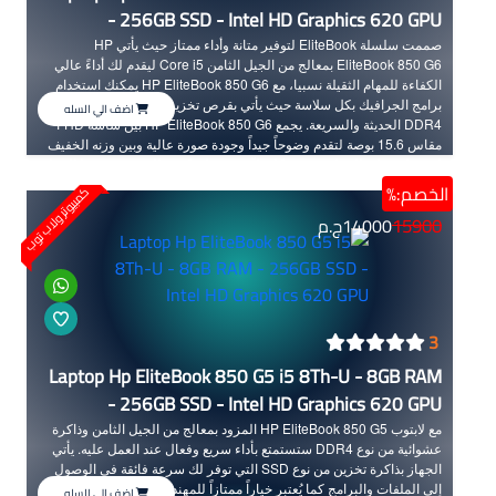
- 256GB SSD - Intel HD Graphics 620 GPU
صممت سلسلة EliteBook لتوفير متانة وأداء ممتاز حيث يأتي HP
EliteBook 850 G6 بمعالج من الجيل الثامن Core i5 ليقدم لك أداءً عالي
الكفاءة للمهام الثقيلة نسبيا، مع HP EliteBook 850 G6 يمكنك استخدام
برامج الجرافيك بكل سلاسة حيث يأتي بقرص تخزين من نوع SSD ورامات
اضف الي السله
DDR4 الحديثة والسريعة. يجمع HP EliteBook 850 G6 بين شاشة FHD
مقاس 15.6 بوصة لتقدم وضوحاً جيداً وجودة صورة عالية وبين وزنه الخفيف
لتسهيل عملية التنقل به من مكان لآخر. بفضل تكوينه القوي يعتبر هذا الجهاز
خياراً ممتازاً ورائعا للمبرمجين والمصممين وكذلك للمهام المكتبية
الخصم:%
كمبيوتر ولاب توب
والشخصية.
15900
14000
ج.م
3
Laptop Hp EliteBook 850 G5 i5 8Th-U - 8GB RAM
- 256GB SSD - Intel HD Graphics 620 GPU
مع لابتوب HP EliteBook 850 G5 المزود بمعالج من الجيل الثامن وذاكرة
عشوائية من نوع DDR4 ستستمتع بأداء سريع وفعال عند العمل عليه. يأتي
الجهاز بذاكرة تخزين من نوع SSD التي توفر لك سرعة فائقة في الوصول
إلى الملفات والبرامج كما يُعتبر خياراً ممتازاً للمهندسين والمبرمجين بفضل
اضف الي السله