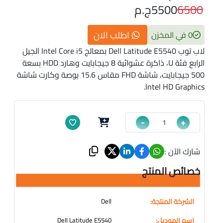
6500
5500
ج.م
اطلب الان
0 في المخزن
لاب توب Dell Latitude E5540 بمعالج Intel Core i5 الجيل
الرابع فئة U، ذاكرة عشوائية 8 جيجابايت وهارد HDD بسعة
500 جيجابايت، شاشة FHD مقاس 15.6 بوصة وكارت شاشة
Intel HD Graphics.
-
+
شارك الآن :
خصائص المنتج
الشركة المنتجة:
Dell
إسم الموديل:
Dell Latitude E5540