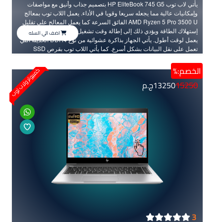
يأتي لاب توب HP EliteBook 745 G5 بتصميم جذاب وأنيق مع مواصفات
وإمكانيات عالية مما يجعله سريعا وقويا في الأداء. يعمل اللاب توب بمعالج
AMD Ryzen 5 Pro 3500 U الفائق السرعة كما يعمل المعالج على تقليل
إستهلاك الطاقة ويؤدي ذلك إلى إطالة وقت تشغيل البطارية وبقاء الجهاز
اضف الي السله
يعمل لوقت أطول. يأتي الجهاز بذاكرة عشوائية من نوع DDR4 الحديثة التي
تعمل على نقل البيانات بشكل أسرع. كما يأتي اللاب توب بقرص SSD
المتميز بسرعته وبسعة 256 جيجابايت حيث سرعة الوصول إلى البيانات
على القرص الـ SSD أسرع بأضعاف من الأقراص الصلبة العادية HDD.
الخصم:%
كمبيوتر ولاب توب
وستلاحظ هذه السرعة العالية كثيراً في إستخدام الويندوز وسرعة تشغيل
15250
13250
ج.م
الجهاز والتطبيقات وأيضاً تشغيل الألعاب وغيرها. يوفر الجهاز شاشة بدقة
FHD العالية الجودة التي تجعل تفاصيل الصورة في غاية الوضوح مع مقاس
14 بوصة. كما يتميز بلونه الفضي الجذاب مع سُمكه الصغير مما يجعله خفيف
الوزن ويسهل حمله لأي مكان وفي أي وقت.
3