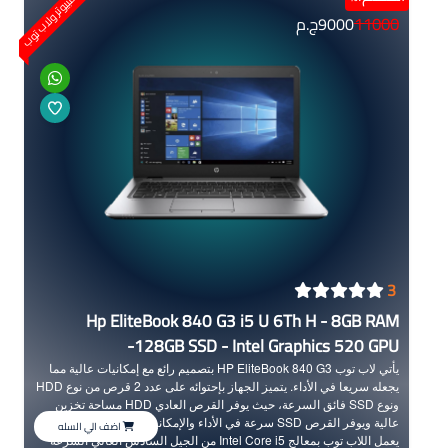
كمبيوتر ولاب توب
للغاية لجعل الجهاز أسهل في الإستخدام كجهاز لوحي مع خاصية اللمس في
11000
9000
ج.م
الشاشة سريعة الإستجابة. يحتوي الجهاز على الكثير من المميزات
والإضافات الفعالة مثل بصمة الإصبع وبصمة عين وجه، بالإضافة إلى صوته
المميز. يوفر الجهاز مكانا مخصصا لبطاقات الشراء عبر الإنترنت.
3
Hp EliteBook 840 G3 i5 U 6Th H - 8GB RAM
-128GB SSD - Intel Graphics 520 GPU
يأتي لاب توب HP EliteBook 840 G3 بتصميم رائع مع إمكانيات عالية مما
يجعله سريعا في الأداء. يتميز الجهاز بإحتوائه على عدد 2 قرص من نوع HDD
ونوع SSD فائق السرعة، حيث يوفر القرص العادي HDD مساحة تخزين
عالية ويوفر القرص SSD سرعة في الأداء والإمكانيات في نفس الوقت.
اضف الي السله
يعمل اللاب توب بمعالج Intel Core i5 من الجيل السادس العالي السرعة