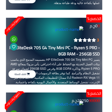
عملها بكفاءة عالية ودقة طباعة مذهلة.
الخصم:%
كمبيوتر ولاب توب
0
0
ج.م
3
HP EliteDesk 705 G4 Tiny Mini PC - Ryzen 5 PRO -
8GB RAM - 256GB SSD
يتميز HP EliteDesk 705 G4 Tiny Mini PC بتصميمه المدمج الذي يناسب
بيئات العمل الحديثة مع الحفاظ على أداء احترافي. يأتي مزودًا بمعالج AMD
Ryzen 5 PRO وذاكرة 8GB DDR4 وقرص 256GB SSD لضمان سرعة
تشغيل النظام والبرامج. كما توفر بطاقة الرسومات المدمجة AMD
اضف للسلة
Radeon RX Vega 11 أداءً ممتازًا للتطبيقات المكتبية، الاجتماعات عبر
الإنترنت، تشغيل الوسائط المتعددة، والأعمال اليومية بكفاءة واعتمادية.
الخصم:%
كمبيوتر ولاب توب
30000
29250
ج.م