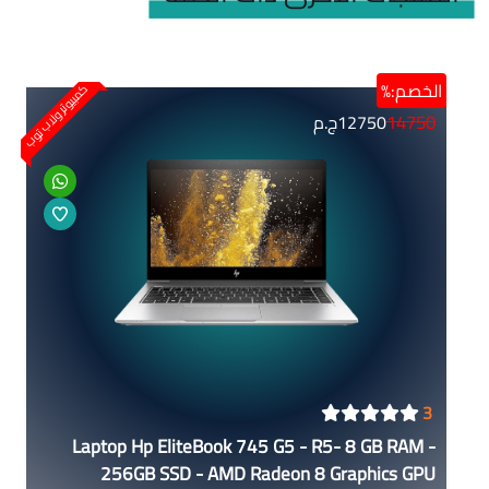
الخصم:%
كمبيوتر ولاب توب
14750
12750
ج.م
3
Laptop Hp EliteBook 745 G5 - R5- 8 GB RAM -
256GB SSD - AMD Radeon 8 Graphics GPU