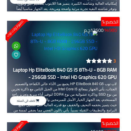
إمكانياته العالية وشاشته الكبيرة. يتميز هذا اللابتوب بتصميم أنيق وقوي،
وتوفر شاشته النقية تجربة مرئية واضحة ومريحة، يعد الجهاز مناسبا أيضاً
للتجوال والأعمال الميدانية حيث أن بطاريته تدوم لفترة طويلة مما يضمن لك
استمرارية العمل دون انقطاع.
الخصم:%
كمبيوتر ولاب توب
14500
12500
ج.م
3
Laptop Hp EliteBook 840 G5 i5 8Th-U - 8GB RAM
- 256GB SSD - Intel HD Graphics 620 GPU
لاب توب HP EliteBook 840 G5 يجمع بين الأداء عالي الكفاءة والتصميم
الجذاب، يأتي الجهاز بمعالج Intel Core i5 من الجيل الثامن مع ذاكرة تخزين
من نوع SSD وذاكرة عشوائية من نوع DDR4 لتوفير أداء سريع وتعزيز راحة
المستخدم، يعد الجهاز الخيار الأمثل للمبرمجين والمهندسين ورجال الأعمال
اضف الي السله
حيث يتميز بحجمه النحيف والخفيف مع قدرته العالية على تشغيل جميع
البرامج والتطبيقات الثقيلة نسبياً. يأتي باللون الفضي مما يضفي لمسة من
الفخامة والرقي.
الخصم:%
كمبيوتر ولاب توب