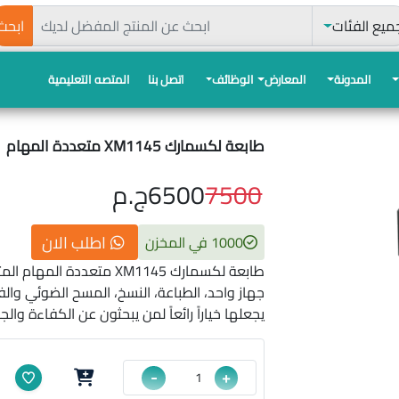
حث
ميع الفئات
ابحث
المدونة
المعارض
الوظائف
اتصل بنا
المتصه التعليمية
طابعة لكسمارك XM1145 متعددة المهام
7500
6500
ج.م
اطلب الان
1000 في المخزن
طابعة لكسمارك XM1145 متعد
جهاز واحد، الطباعة، النسخ، المسح الضوئي وا
يجعلها خياراً رائعاً لمن يبحثون عن الكفاءة وال
-
+