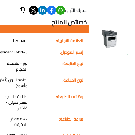
شارك الآن :
خصائص المنتج
العلامة التجارية:
Lexmark
إسم الموديل:
Lexmark XM1145
نوع الطابعة:
ليزر - متعددة
المهام
لون الطباعة:
أحادية اللون (أبي
وأسود)
وظائف الطابعة:
طباعة - نسخ -
مسح ضوئي -
فاكس
سرعة الطباعة:
42 ورقة في
الدقيقة