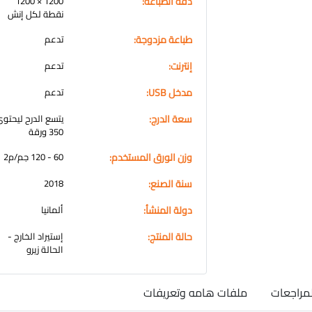
دقة الطباعة:
1200 × 1200
نقطة لكل إنش
طباعة مزدوجة:
تدعم
إنترنت:
تدعم
مدخل USB:
تدعم
سعة الدرج:
يتسع الدرح ليحتو
350 ورقة
وزن الورق المستخدم:
60 - 120 جم/م2
سنة الصنع:
2018
دولة المنشأ:
ألمانيا
حالة المنتج:
إستيراد الخارج -
الحالة زيرو
لمراجعات
ملفات هامه وتعريفات