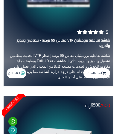
5
شاشة تفاعلية بروميثيان VTP مقاس 65 بوصة - بنظامين ويندوز
وأندرويد
شاشة تفاعلية بروميثيان مقاس 65 بوصة إصدار VTP الحديث بنظامين
تشغيل ويندوز وأندرويد، تأتي الشاشة بدقة Full HD وبطبقة حماية
مقاومة للخدش والصدمات مصنعة كاملا من المعدن الذي يعمل على
تشتيت الحرارة للحفاظ على درجة حرارة الشاشة مما يزيد من عمرها
اضف للسلة
اطلب الان
الإفتراضي ويحافظ على أدائها العالي.
حلول تعليمية
7500
6500
ج.م