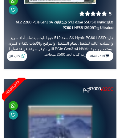
5
هارد SSD SK Hynix سعة 512 جيجابايت M.2 2280 PCIe Gen3 x4
PC601 HFS512GD9Tng Ultraboo
هارد SK Hynix PC601 SSD سعة 512 جيجا بايت بيقدملك أداء سريع
واعتمادية عالية لتشغيل نظام التشغيل والبرامج والألعاب بكفاءة كبيرة.
بيستخدم واجهة PCIe Gen3 x4 NVMe اللى بتوفر سرعة قراءة تصل لـ
3400 ميجا/ث وسرعة كتابة لحد 2500 ميجا/ث.
اضف للسلة
اطلب الان
حلول تعليمية
40200
37000
ج.م