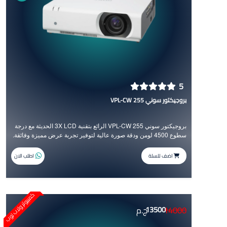
5
بروجيكتور سوني VPL-CW 255
بروجيكتور سوني VPL-CW 255 الرائع بتقنية 3X LCD الحديثة مع درجة
سطوع 4500 لومن ودقة صورة عالية لتوفير تجربة عرض مميزة وفائقة.
اضف للسلة
اطلب الان
كمبيوتر ولاب توب
14000
13500
ج.م