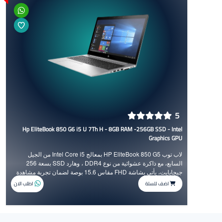
5
Hp EliteBook 850 G6 i5 U 7Th H - 8GB RAM -256GB SSD - Intel
Graphics GPU
لاب توب HP EliteBook 850 G5 بمعالج Intel Core i5 من الجيل
السابع، مع ذاكرة عشوائية من نوع DDR4 ، وهارد SSD بسعة 256
جيجابايت، يأتي بشاشة FHD مقاس 15.6 بوصة لضمان تجربة مشاهدة
عملية وواضحة.
اضف للسلة
اطلب الان