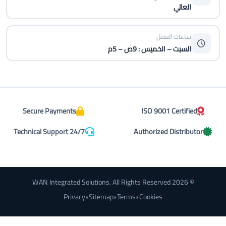
العالي
ساعات العمل
السبت – الخميس : 9ص – 5م
Secure Payments
ISO 9001 Certified
Technical Support 24/7
Authorized Distributor
© 2026 WAN Integrated Solutions. All Rights Reserved
Privacy
•
Sitemap
•
Terms
•
Cookies