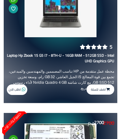
5
Laptop Hp Zbook 15 G5 I7 - 8TH-U - 16GB RAM - 512GB SSD - Intel
UHD Graphics GPU
محطة عمل متقدمة من HP تناسب المصممين والمهندسين والمبدعين،
تجمع بين قوة المعالج i5 الجيل العاشر، 32 GB رام، وسعة تخزين
512 GB SSD، مع كارت شاشة Nvidia Quadro 4 GB لأداء رسومي
احترافي سلس وسريع.
اضف للسلة
اطلب الان
كمبيوتر ولاب توب
2700
2700
ج.م