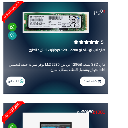
كمبيوتر ولاب توب
0
0
ج.م
5
هارد لاب توب ام تو 2280 - 128 جيجابايت استيراد الخارج
هارد SSD بسعة 128GB من نوع M.2 2280 يوفر سرعة جيدة لتحسين
أداء الجهاز وتشغيل النظام بشكل أسرع.
اضف للسلة
اطلب الان
كمبيوتر ولاب توب
21000
20450
ج.م