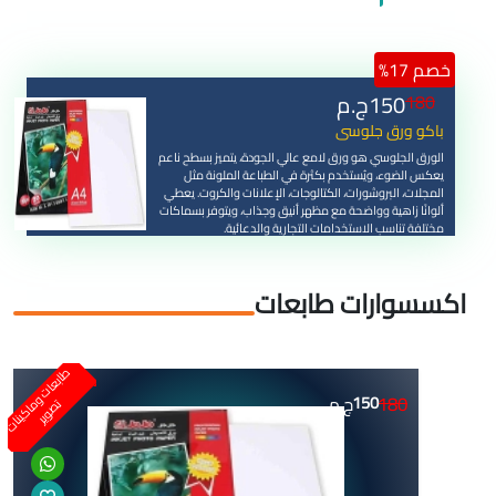
خصم 17%
150
ج.م
180
باكو ورق جلوسى
الورق الجلوسي هو ورق لامع عالي الجودة، يتميز بسطح ناعم
يعكس الضوء، ويُستخدم بكثرة في الطباعة الملونة مثل
المجلات، البروشورات، الكتالوجات، الإعلانات والكروت. يعطي
ألوانًا زاهية وواضحة مع مظهر أنيق وجذاب، ويتوفر بسماكات
مختلفة تناسب الاستخدامات التجارية والدعائية.
اكسسوارات طابعات
ط
ا
ب
ع
ا
ت
و
ا
ك
ي
ن
ا
ت
ص
و
ي
180
150
ج.م
م
ت
ر