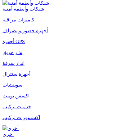
شبكات وأنظمة أمنية
كاميرات مراقبة
أجهزة حضور وإنصراف
أجهزة GPS
إنذار حريق
إنذار سرقة
أجهزة سنترال
سويتشات
اكسس بوينت
خدمات تركيب
اكسسورات تركيب
أخرى