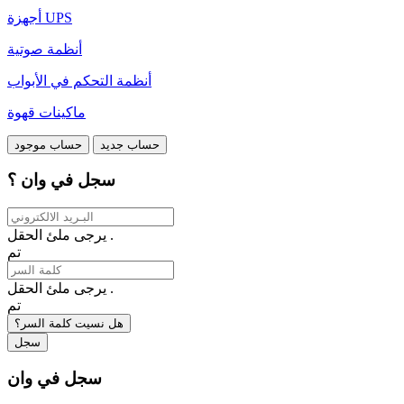
أجهزة UPS
أنظمة صوتية
أنظمة التحكم في الأبواب
ماكينات قهوة
حساب جديد
حساب موجود
سجل في وان ؟
يرجى ملئ الحقل .
تم
يرجى ملئ الحقل .
تم
هل نسيت كلمة السر؟
سجل
سجل في وان