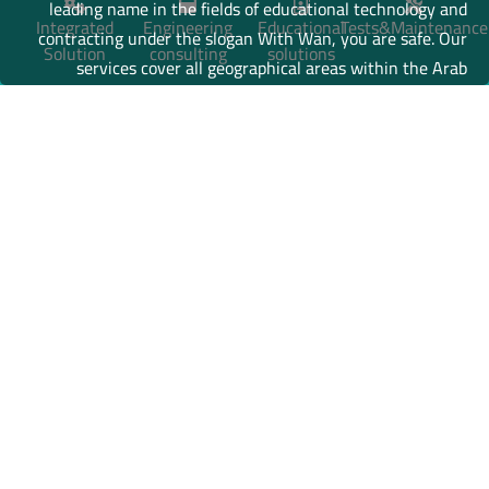
leading name in the fields of educational technology and
Integrated
Engineering
Educational
Tests&Maintenance
contracting under the slogan With Wan, you are safe. Our
Solution
consulting
solutions
services cover all geographical areas within the Arab
Republic of Egypt, and we are expanding from there to the
Gulf countries.